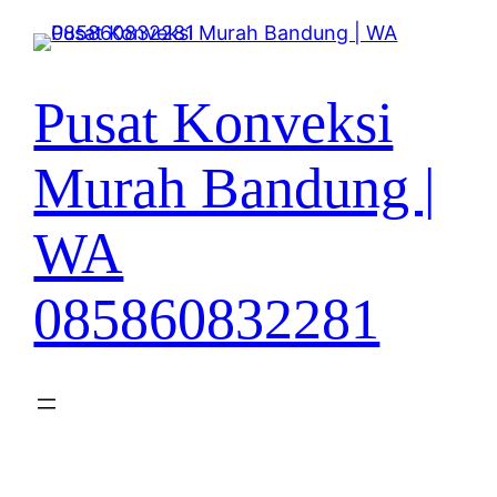
Lewati
ke
konten
Pusat Konveksi
Murah Bandung |
WA
085860832281