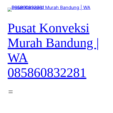
Lewati
ke
konten
Pusat Konveksi
Murah Bandung |
WA
085860832281