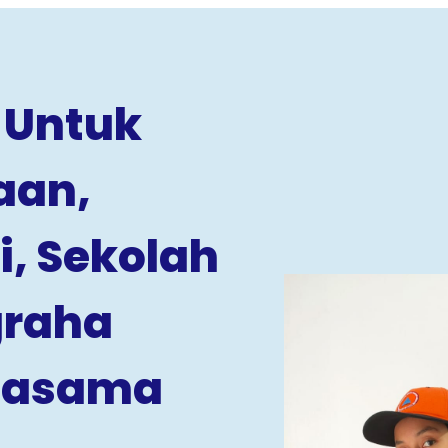
 Untuk
aan,
i, Sekolah
graha
rjasama