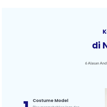
K
di 
6 Alasan And
Costume Model
Bisa menmabahkan logo dan