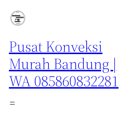
Lewati
ke
konten
Pusat Konveksi
Murah Bandung |
WA 085860832281