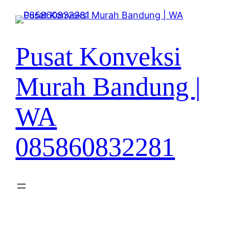
Lewati
ke
konten
Pusat Konveksi
Murah Bandung |
WA
085860832281