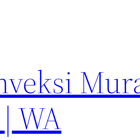
nveksi Mur
 | WA