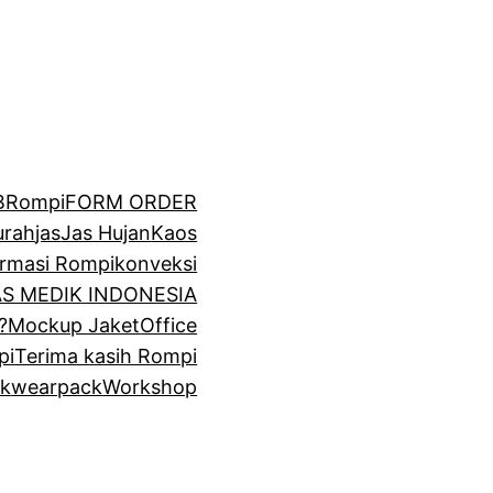
BRompi
FORM ORDER
urah
jas
Jas Hujan
Kaos
irmasi Rompi
konveksi
GAS MEDIK INDONESIA
?
Mockup Jaket
Office
pi
Terima kasih Rompi
k
wearpack
Workshop