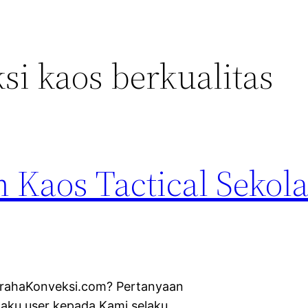
si kaos berkualitas
 Kaos Tactical Sekol
ugrahaKonveksi.com? Pertanyaan
laku user kepada Kami selaku