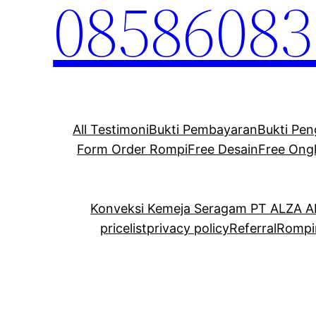
08586083
All Testimoni
Bukti Pembayaran
Bukti Pen
Form Order Rompi
Free Desain
Free Ong
Konveksi Kemeja Seragam PT ALZA 
pricelist
privacy policy
Referral
Rompi