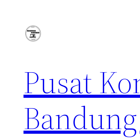
Lewati
ke
konten
Pusat Ko
Bandung