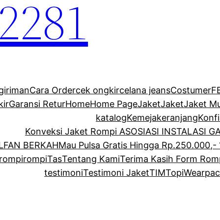
2281
giriman
Cara Order
cek ongkir
celana jeans
Costumer
F
kir
Garansi Retur
Home
Home Page
Jaket
Jaket
Jaket M
katalog
Kemeja
keranjang
Konf
Konveksi Jaket Rompi ASOSIASI INSTALASI 
ALFAN BERKAH
Mau Pulsa Gratis Hingga Rp.250.000,- 
rompi
rompi
Tas
Tentang Kami
Terima Kasih Form Rom
testimoni
Testimoni Jaket
TIM
Topi
Wearpac