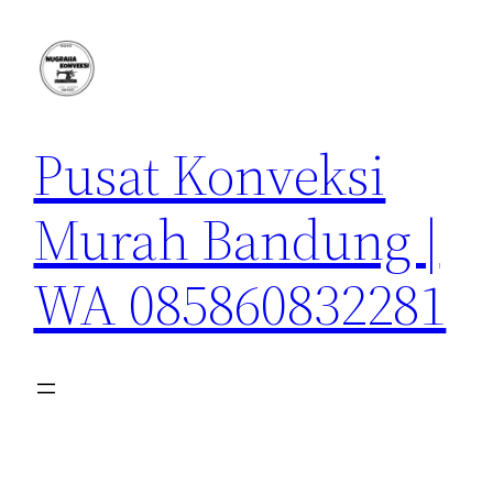
Lewati
ke
konten
Pusat Konveksi
Murah Bandung |
WA 085860832281