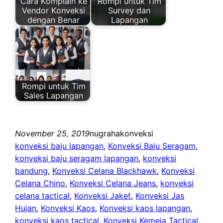
Cara Komplain ke
Rompi untuk Tim
Vendor Konveksi
Survey dan
dengan Benar
Lapangan
Rompi untuk Tim
Sales Lapangan
November 25, 2019
nugrahakonveksi
konveksi baju lapangan
, 
Konveksi Baju Seragam
, 
konveksi baju seragam lapangan
, 
konveksi
bandung
, 
Konveksi Celana Blackhawk
, 
Konveksi
Celana Chino
, 
Konveksi Celana Jeans
, 
konveksi
celana tactical
, 
Konveksi Jaket
, 
Konveksi Jas
Hujan
, 
Konveksi Kaos
, 
Konveksi kaos lapangan
, 
konveksi kaos tactical
, 
Konveksi Kemeja Tactical
, 