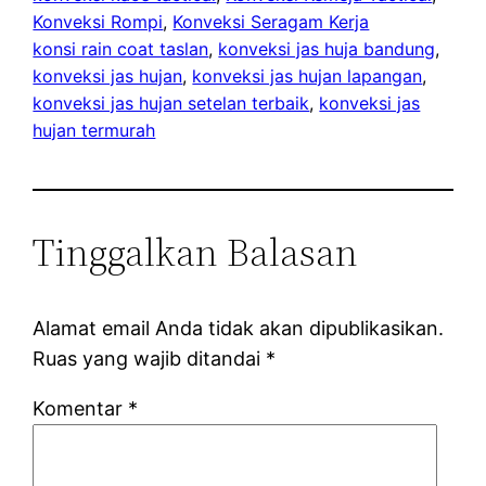
Konveksi Rompi
, 
Konveksi Seragam Kerja
konsi rain coat taslan
, 
konveksi jas huja bandung
, 
konveksi jas hujan
, 
konveksi jas hujan lapangan
, 
konveksi jas hujan setelan terbaik
, 
konveksi jas
hujan termurah
Tinggalkan Balasan
Alamat email Anda tidak akan dipublikasikan.
Ruas yang wajib ditandai
*
Komentar
*