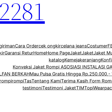
2281
giriman
Cara Order
cek ongkir
celana jeans
Costumer
F
kir
Garansi Retur
Home
Home Page
Jaket
Jaket
Jaket M
katalog
Kemeja
keranjang
Konf
Konveksi Jaket Rompi ASOSIASI INSTALASI 
ALFAN BERKAH
Mau Pulsa Gratis Hingga Rp.250.000,- 
rompi
rompi
Tas
Tentang Kami
Terima Kasih Form Rom
testimoni
Testimoni Jaket
TIM
Topi
Wearpac