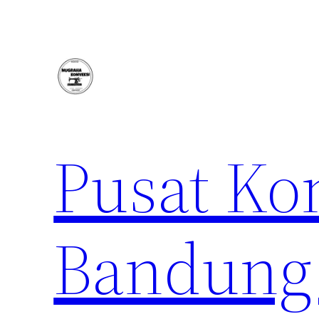
Lewati
ke
konten
Pusat Ko
Bandung