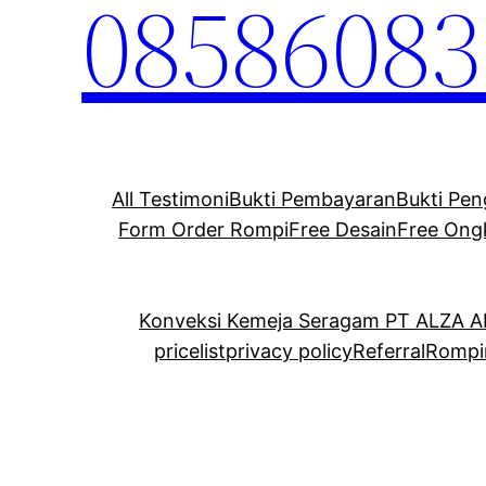
08586083
All Testimoni
Bukti Pembayaran
Bukti Pen
Form Order Rompi
Free Desain
Free Ong
Konveksi Kemeja Seragam PT ALZA 
pricelist
privacy policy
Referral
Rompi