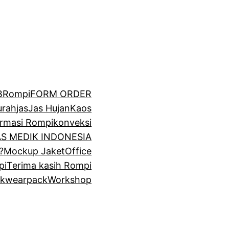
BRompi
FORM ORDER
urah
jas
Jas Hujan
Kaos
irmasi Rompi
konveksi
GAS MEDIK INDONESIA
?
Mockup Jaket
Office
pi
Terima kasih Rompi
k
wearpack
Workshop