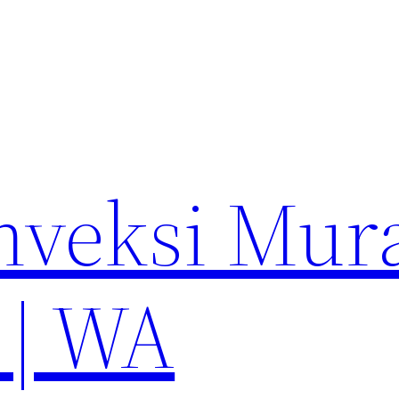
nveksi Mur
 | WA