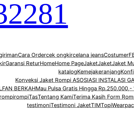
32281
giriman
Cara Order
cek ongkir
celana jeans
Costumer
F
kir
Garansi Retur
Home
Home Page
Jaket
Jaket
Jaket M
katalog
Kemeja
keranjang
Konf
Konveksi Jaket Rompi ASOSIASI INSTALASI 
ALFAN BERKAH
Mau Pulsa Gratis Hingga Rp.250.000,- 
rompi
rompi
Tas
Tentang Kami
Terima Kasih Form Rom
testimoni
Testimoni Jaket
TIM
Topi
Wearpac