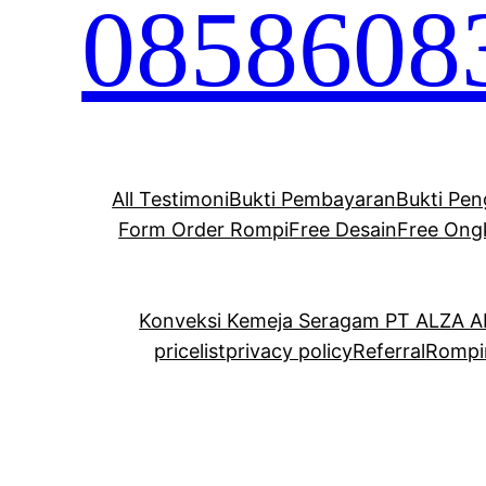
0858608
All Testimoni
Bukti Pembayaran
Bukti Pen
Form Order Rompi
Free Desain
Free Ong
Konveksi Kemeja Seragam PT ALZA 
pricelist
privacy policy
Referral
Rompi