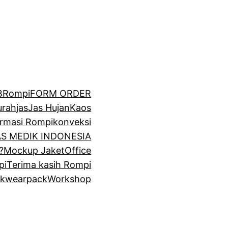
BRompi
FORM ORDER
urah
jas
Jas Hujan
Kaos
irmasi Rompi
konveksi
GAS MEDIK INDONESIA
?
Mockup Jaket
Office
pi
Terima kasih Rompi
k
wearpack
Workshop