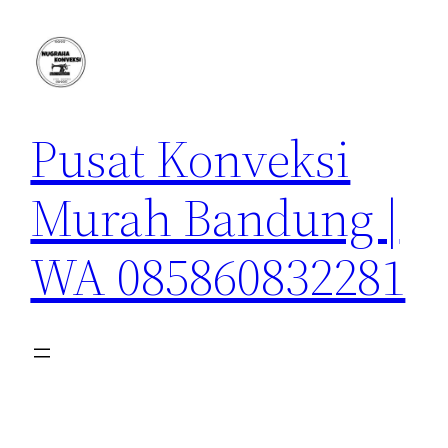
Lewati
ke
konten
Pusat Konveksi
Murah Bandung |
WA 085860832281