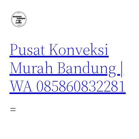
Lewati
ke
konten
Pusat Konveksi
Murah Bandung |
WA 085860832281