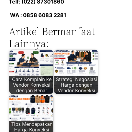
Telf: (022) 87301860
WA : 0858 6083 2281
Artikel Bermanfaat
Lainnya:
Cara Komplain ke
Strategi Negosiasi
Vendor Konveksi
Harga dengan
dengan Benar
Vendor Konveksi
Tips Mendapatkan
Harga Konveksi