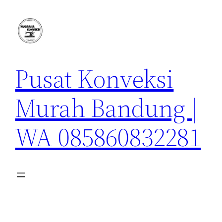
Lewati
ke
konten
Pusat Konveksi
Murah Bandung |
WA 085860832281