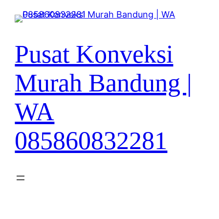
Lewati
ke
konten
Pusat Konveksi
Murah Bandung |
WA
085860832281