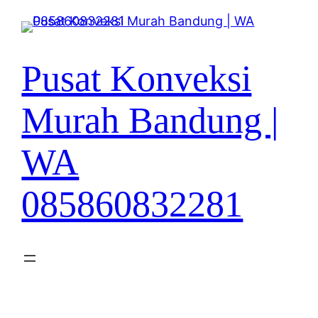
Lewati
ke
konten
Pusat Konveksi
Murah Bandung |
WA
085860832281