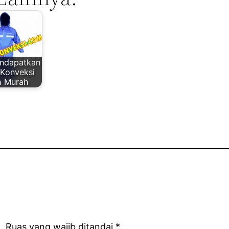
endapatkan
 Konveksi
h Murah
.
Ruas yang wajib ditandai
*