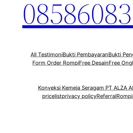
08586083
All Testimoni
Bukti Pembayaran
Bukti Pen
Form Order Rompi
Free Desain
Free Ong
Konveksi Kemeja Seragam PT ALZA 
pricelist
privacy policy
Referral
Rompi