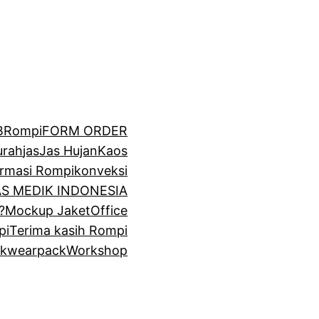
BRompi
FORM ORDER
urah
jas
Jas Hujan
Kaos
irmasi Rompi
konveksi
GAS MEDIK INDONESIA
?
Mockup Jaket
Office
pi
Terima kasih Rompi
k
wearpack
Workshop