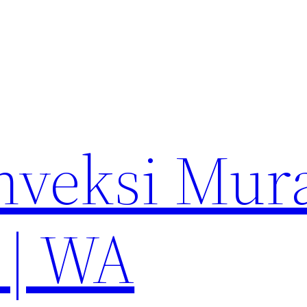
nveksi Mur
 | WA