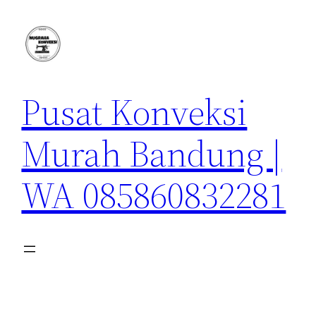
Lewati
ke
konten
Pusat Konveksi
Murah Bandung |
WA 085860832281