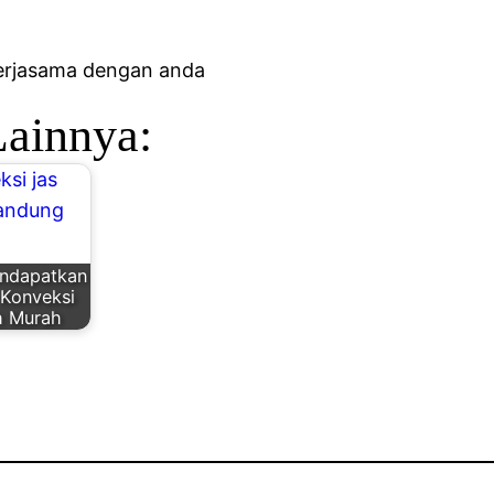
kerjasama dengan anda
Lainnya:
endapatkan
 Konveksi
h Murah