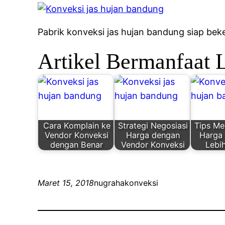
Pabrik konveksi jas hujan bandung siap be
Artikel Bermanfaat 
Cara Komplain ke
Strategi Negosiasi
Tips M
Vendor Konveksi
Harga dengan
Harga
dengan Benar
Vendor Konveksi
Lebi
Maret 15, 2018
nugrahakonveksi