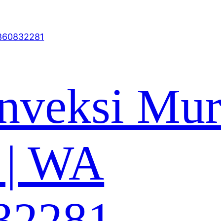
nveksi Mu
 | WA
32281