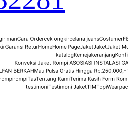
giriman
Cara Order
cek ongkir
celana jeans
Costumer
F
kir
Garansi Retur
Home
Home Page
Jaket
Jaket
Jaket M
katalog
Kemeja
keranjang
Konf
Konveksi Jaket Rompi ASOSIASI INSTALASI 
ALFAN BERKAH
Mau Pulsa Gratis Hingga Rp.250.000,- 
rompi
rompi
Tas
Tentang Kami
Terima Kasih Form Rom
testimoni
Testimoni Jaket
TIM
Topi
Wearpac