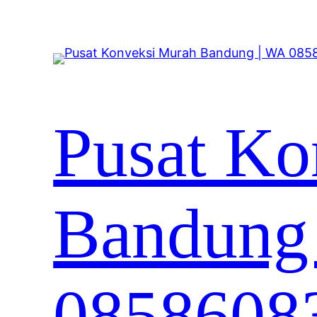
Lewati
ke
konten
Pusat Ko
Bandung
0858608