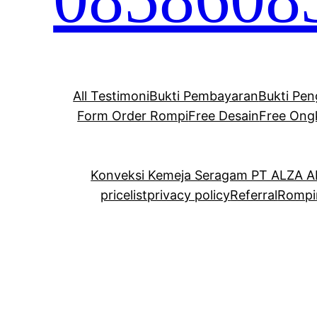
All Testimoni
Bukti Pembayaran
Bukti Pen
Form Order Rompi
Free Desain
Free Ong
Konveksi Kemeja Seragam PT ALZA 
pricelist
privacy policy
Referral
Rompi