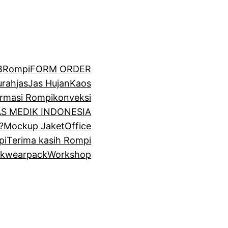
BRompi
FORM ORDER
urah
jas
Jas Hujan
Kaos
irmasi Rompi
konveksi
GAS MEDIK INDONESIA
?
Mockup Jaket
Office
pi
Terima kasih Rompi
k
wearpack
Workshop