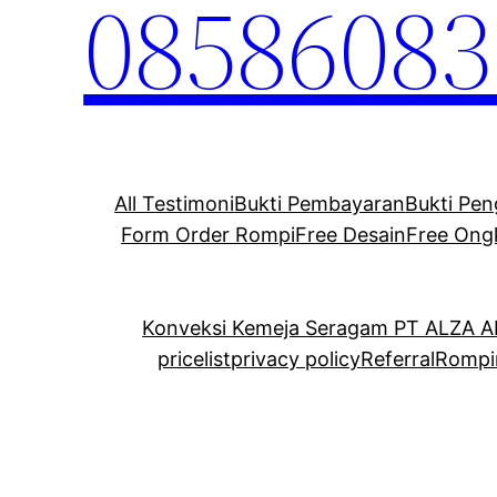
08586083
All Testimoni
Bukti Pembayaran
Bukti Pen
Form Order Rompi
Free Desain
Free Ong
Konveksi Kemeja Seragam PT ALZA 
pricelist
privacy policy
Referral
Rompi