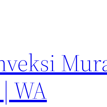
nveksi Mur
 | WA