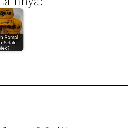
Lainnya:
h Rompi
h Selalu
elek?