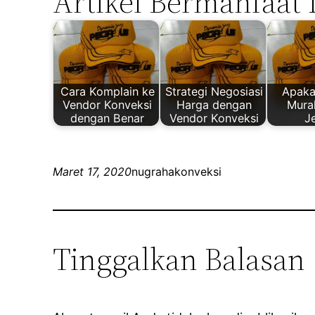
Artikel Bermanfaat 
Cara Komplain ke
Strategi Negosiasi
Apaka
Vendor Konveksi
Harga dengan
Mura
dengan Benar
Vendor Konveksi
J
Maret 17, 2020
nugrahakonveksi
Tinggalkan Balasan