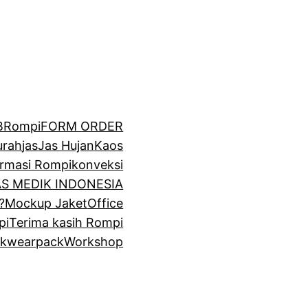
BRompi
FORM ORDER
urah
jas
Jas Hujan
Kaos
irmasi Rompi
konveksi
GAS MEDIK INDONESIA
?
Mockup Jaket
Office
pi
Terima kasih Rompi
k
wearpack
Workshop