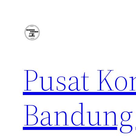
Lewati
ke
konten
Pusat Ko
Bandung