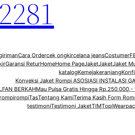
2281
giriman
Cara Order
cek ongkir
celana jeans
Costumer
F
kir
Garansi Retur
Home
Home Page
Jaket
Jaket
Jaket M
katalog
Kemeja
keranjang
Konf
Konveksi Jaket Rompi ASOSIASI INSTALASI 
ALFAN BERKAH
Mau Pulsa Gratis Hingga Rp.250.000,- 
rompi
rompi
Tas
Tentang Kami
Terima Kasih Form Rom
testimoni
Testimoni Jaket
TIM
Topi
Wearpac