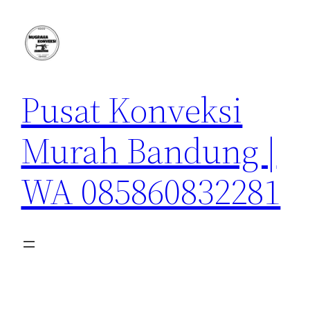
Lewati
ke
konten
Pusat Konveksi
Murah Bandung |
WA 085860832281