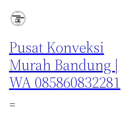
Lewati
ke
konten
Pusat Konveksi
Murah Bandung |
WA 085860832281