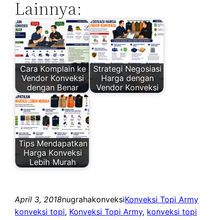
Lainnya:
Cara Komplain ke
Strategi Negosiasi
Vendor Konveksi
Harga dengan
dengan Benar
Vendor Konveksi
Tips Mendapatkan
Harga Konveksi
Lebih Murah
April 3, 2018
nugrahakonveksi
Konveksi Topi Army
konveksi topi
, 
Konveksi Topi Army
, 
konveksi topi