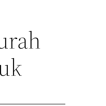
urah
luk