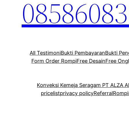
08586083
All Testimoni
Bukti Pembayaran
Bukti Pen
Form Order Rompi
Free Desain
Free Ong
Konveksi Kemeja Seragam PT ALZA 
pricelist
privacy policy
Referral
Rompi