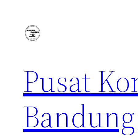
Lewati
ke
konten
Pusat Ko
Bandung