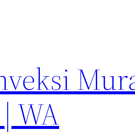
nveksi Mur
 | WA