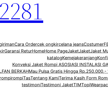
2281
giriman
Cara Order
cek ongkir
celana jeans
Costumer
F
kir
Garansi Retur
Home
Home Page
Jaket
Jaket
Jaket M
katalog
Kemeja
keranjang
Konf
Konveksi Jaket Rompi ASOSIASI INSTALASI 
ALFAN BERKAH
Mau Pulsa Gratis Hingga Rp.250.000,- 
rompi
rompi
Tas
Tentang Kami
Terima Kasih Form Rom
testimoni
Testimoni Jaket
TIM
Topi
Wearpac