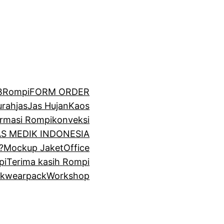
BRompi
FORM ORDER
urah
jas
Jas Hujan
Kaos
irmasi Rompi
konveksi
GAS MEDIK INDONESIA
?
Mockup Jaket
Office
pi
Terima kasih Rompi
k
wearpack
Workshop