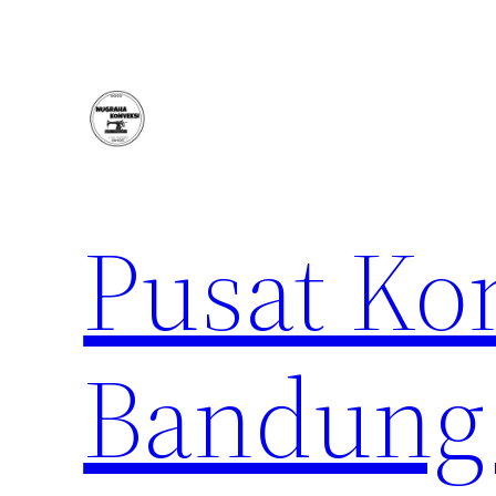
Lewati
ke
konten
Pusat Ko
Bandung