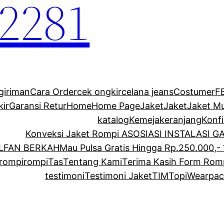
2281
giriman
Cara Order
cek ongkir
celana jeans
Costumer
F
kir
Garansi Retur
Home
Home Page
Jaket
Jaket
Jaket M
katalog
Kemeja
keranjang
Konf
Konveksi Jaket Rompi ASOSIASI INSTALASI 
ALFAN BERKAH
Mau Pulsa Gratis Hingga Rp.250.000,- 
rompi
rompi
Tas
Tentang Kami
Terima Kasih Form Rom
testimoni
Testimoni Jaket
TIM
Topi
Wearpac