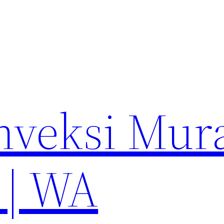
nveksi Mur
 | WA