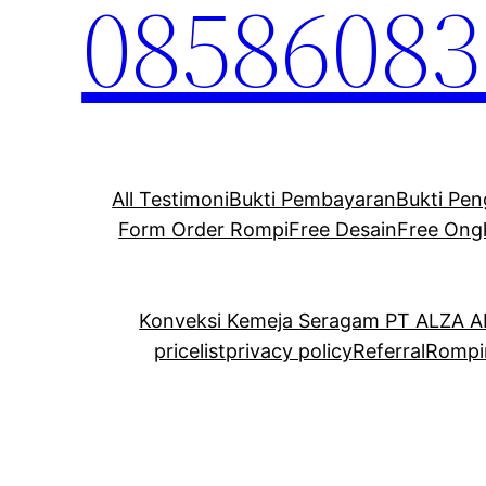
08586083
All Testimoni
Bukti Pembayaran
Bukti Pen
Form Order Rompi
Free Desain
Free Ong
Konveksi Kemeja Seragam PT ALZA 
pricelist
privacy policy
Referral
Rompi