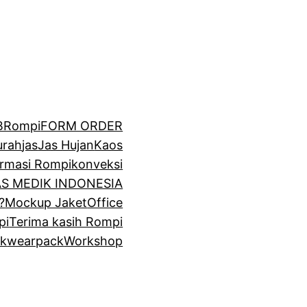
BRompi
FORM ORDER
urah
jas
Jas Hujan
Kaos
irmasi Rompi
konveksi
GAS MEDIK INDONESIA
?
Mockup Jaket
Office
pi
Terima kasih Rompi
k
wearpack
Workshop