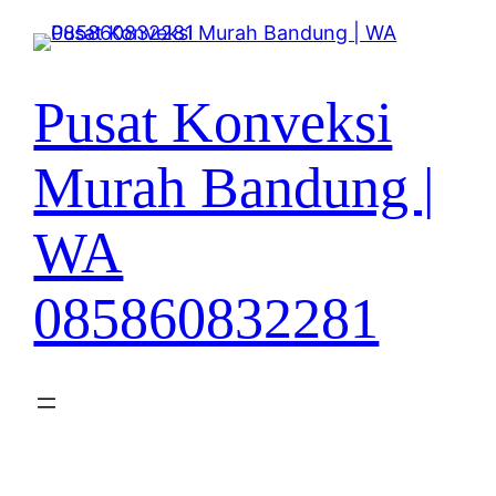
Lewati
ke
konten
Pusat Konveksi
Murah Bandung |
WA
085860832281