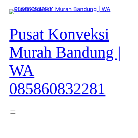
Lewati
ke
konten
Pusat Konveksi
Murah Bandung |
WA
085860832281