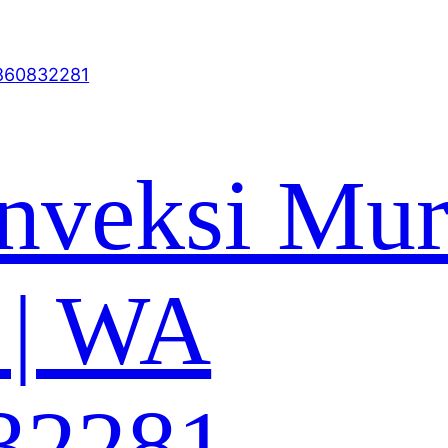
nveksi Mu
 | WA
32281