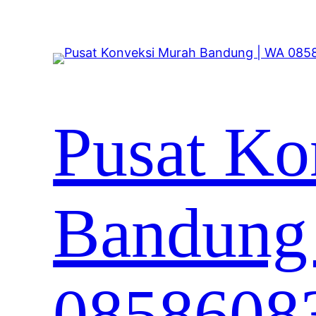
Lewati
ke
konten
Pusat Ko
Bandung
0858608