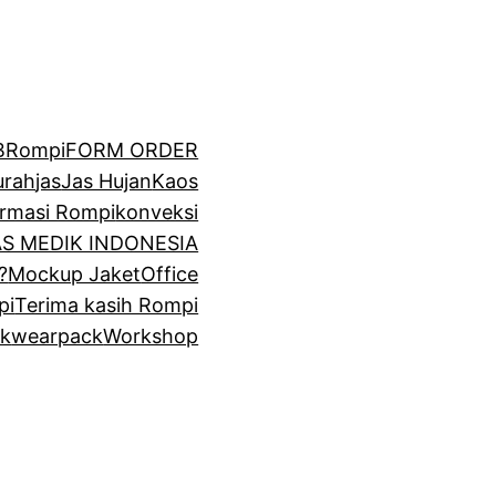
BRompi
FORM ORDER
urah
jas
Jas Hujan
Kaos
irmasi Rompi
konveksi
GAS MEDIK INDONESIA
?
Mockup Jaket
Office
pi
Terima kasih Rompi
k
wearpack
Workshop