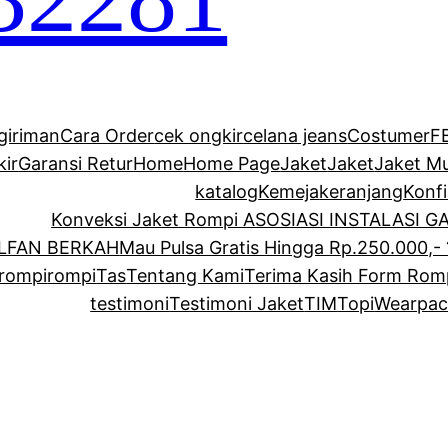
giriman
Cara Order
cek ongkir
celana jeans
Costumer
F
kir
Garansi Retur
Home
Home Page
Jaket
Jaket
Jaket M
katalog
Kemeja
keranjang
Konf
Konveksi Jaket Rompi ASOSIASI INSTALASI 
ALFAN BERKAH
Mau Pulsa Gratis Hingga Rp.250.000,- 
rompi
rompi
Tas
Tentang Kami
Terima Kasih Form Rom
testimoni
Testimoni Jaket
TIM
Topi
Wearpac