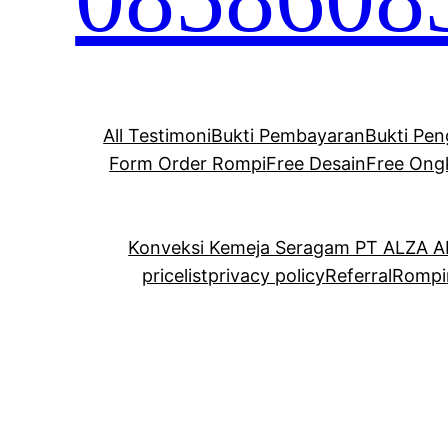
All Testimoni
Bukti Pembayaran
Bukti Pen
Form Order Rompi
Free Desain
Free Ong
Konveksi Kemeja Seragam PT ALZA 
pricelist
privacy policy
Referral
Rompi