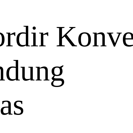
rdir Konve
ndung
as