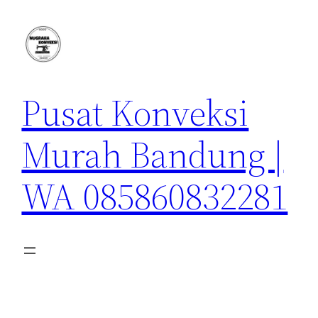
Lewati
ke
konten
Pusat Konveksi
Murah Bandung |
WA 085860832281