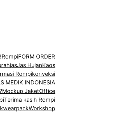
BRompi
FORM ORDER
urah
jas
Jas Hujan
Kaos
irmasi Rompi
konveksi
GAS MEDIK INDONESIA
?
Mockup Jaket
Office
pi
Terima kasih Rompi
k
wearpack
Workshop