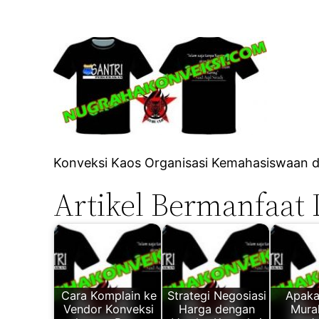
Konveksi Kaos Organisasi Kemahasiswaan 
Artikel Bermanfaat 
Cara Komplain ke
Strategi Negosiasi
Apaka
Vendor Konveksi
Harga dengan
Mura