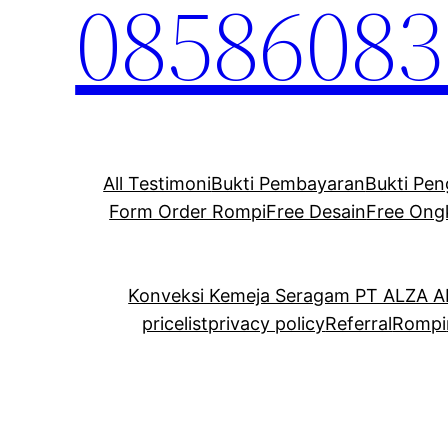
08586083
All Testimoni
Bukti Pembayaran
Bukti Pen
Form Order Rompi
Free Desain
Free Ong
Konveksi Kemeja Seragam PT ALZA 
pricelist
privacy policy
Referral
Rompi