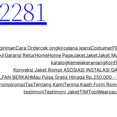
2281
giriman
Cara Order
cek ongkir
celana jeans
Costumer
F
kir
Garansi Retur
Home
Home Page
Jaket
Jaket
Jaket M
katalog
Kemeja
keranjang
Konf
Konveksi Jaket Rompi ASOSIASI INSTALASI 
ALFAN BERKAH
Mau Pulsa Gratis Hingga Rp.250.000,- 
rompi
rompi
Tas
Tentang Kami
Terima Kasih Form Rom
testimoni
Testimoni Jaket
TIM
Topi
Wearpac