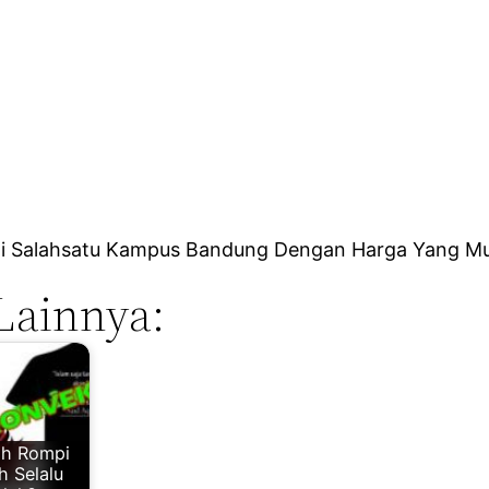
di Salahsatu Kampus Bandung Dengan Harga Yang M
Lainnya:
h Rompi
h Selalu