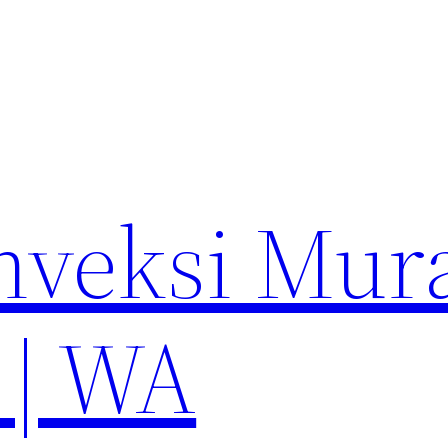
nveksi Mur
 | WA