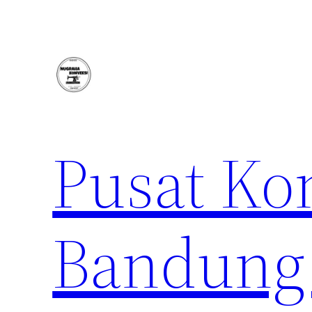
Lewati
ke
konten
Pusat Ko
Bandung