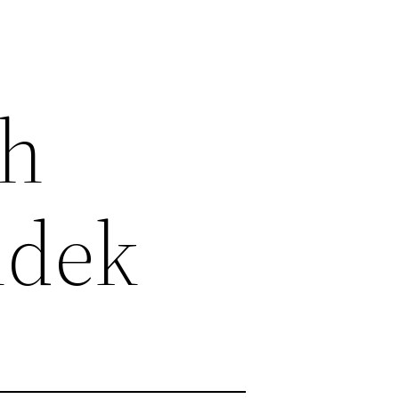
ah
ndek