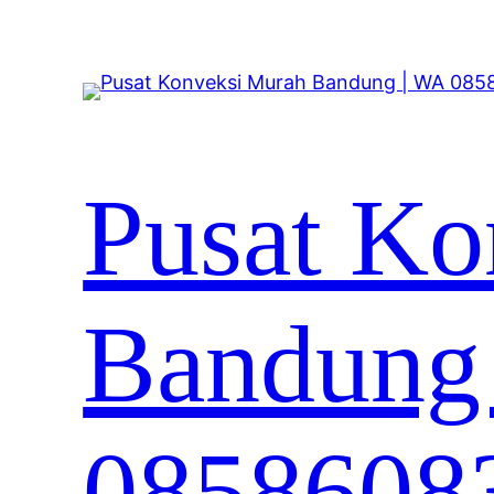
Lewati
ke
konten
Pusat Ko
Bandung
0858608