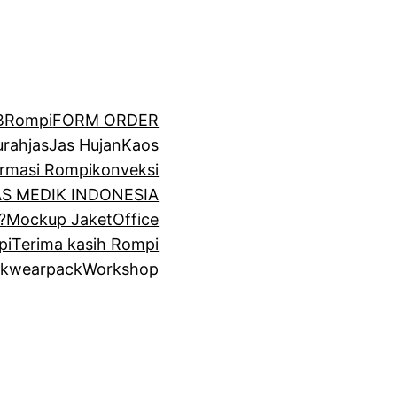
BRompi
FORM ORDER
urah
jas
Jas Hujan
Kaos
irmasi Rompi
konveksi
GAS MEDIK INDONESIA
?
Mockup Jaket
Office
pi
Terima kasih Rompi
k
wearpack
Workshop