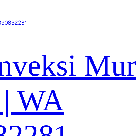
nveksi Mu
 | WA
32281