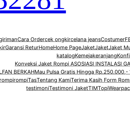
giriman
Cara Order
cek ongkir
celana jeans
Costumer
F
kir
Garansi Retur
Home
Home Page
Jaket
Jaket
Jaket M
katalog
Kemeja
keranjang
Konf
Konveksi Jaket Rompi ASOSIASI INSTALASI 
ALFAN BERKAH
Mau Pulsa Gratis Hingga Rp.250.000,- 
rompi
rompi
Tas
Tentang Kami
Terima Kasih Form Rom
testimoni
Testimoni Jaket
TIM
Topi
Wearpac