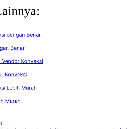
Lainnya:
ngan Benar
or Konveksi
ih Murah
et