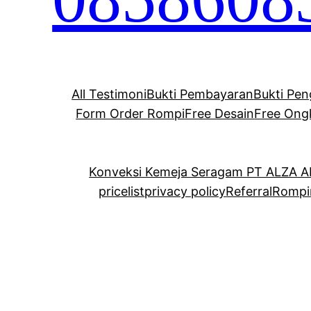
All Testimoni
Bukti Pembayaran
Bukti Pen
Form Order Rompi
Free Desain
Free Ong
Konveksi Kemeja Seragam PT ALZA 
pricelist
privacy policy
Referral
Rompi