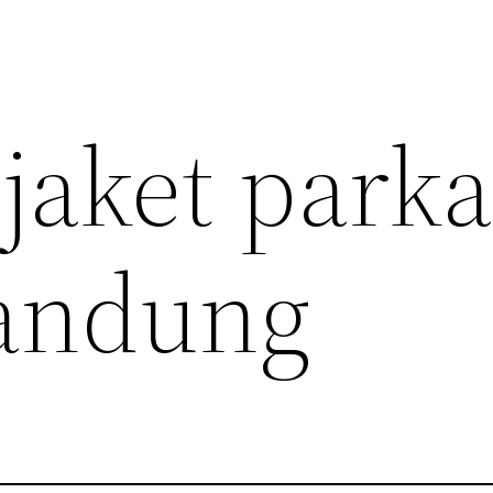
jaket park
andung