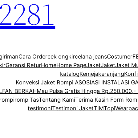
2281
giriman
Cara Order
cek ongkir
celana jeans
Costumer
F
kir
Garansi Retur
Home
Home Page
Jaket
Jaket
Jaket M
katalog
Kemeja
keranjang
Konf
Konveksi Jaket Rompi ASOSIASI INSTALASI 
ALFAN BERKAH
Mau Pulsa Gratis Hingga Rp.250.000,- 
rompi
rompi
Tas
Tentang Kami
Terima Kasih Form Rom
testimoni
Testimoni Jaket
TIM
Topi
Wearpac