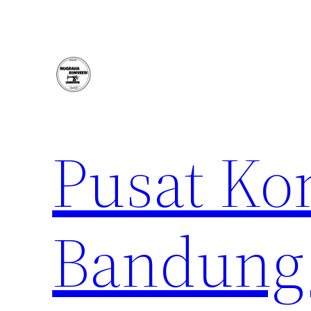
Lewati
ke
konten
Pusat Ko
Bandung