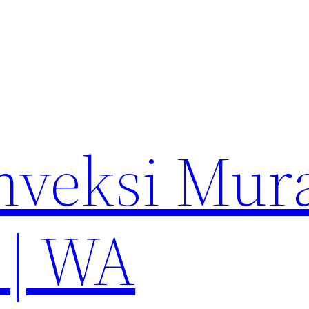
nveksi Mur
 | WA