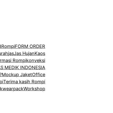
BRompi
FORM ORDER
urah
jas
Jas Hujan
Kaos
irmasi Rompi
konveksi
GAS MEDIK INDONESIA
?
Mockup Jaket
Office
pi
Terima kasih Rompi
k
wearpack
Workshop