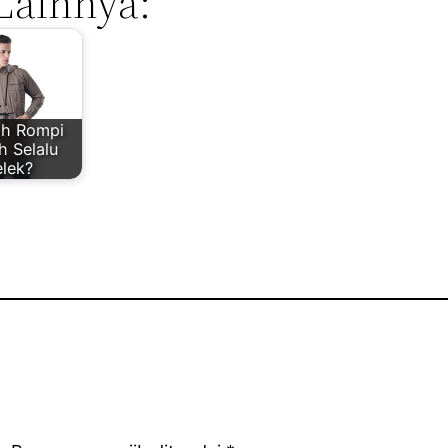
Lainnya:
h Rompi
h Selalu
elek?