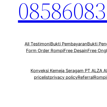
08586083
All Testimoni
Bukti Pembayaran
Bukti Pen
Form Order Rompi
Free Desain
Free Ong
Konveksi Kemeja Seragam PT ALZA 
pricelist
privacy policy
Referral
Rompi