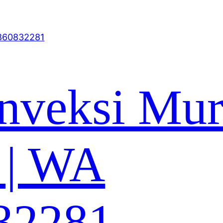
nveksi Mu
 | WA
32281