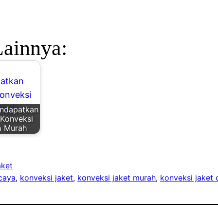
Lainnya:
endapatkan
 Konveksi
h Murah
aket
rcaya
, 
konveksi jaket
, 
konveksi jaket murah
, 
konveksi jaket 