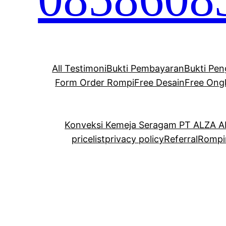
All Testimoni
Bukti Pembayaran
Bukti Pen
Form Order Rompi
Free Desain
Free Ong
Konveksi Kemeja Seragam PT ALZA 
pricelist
privacy policy
Referral
Rompi