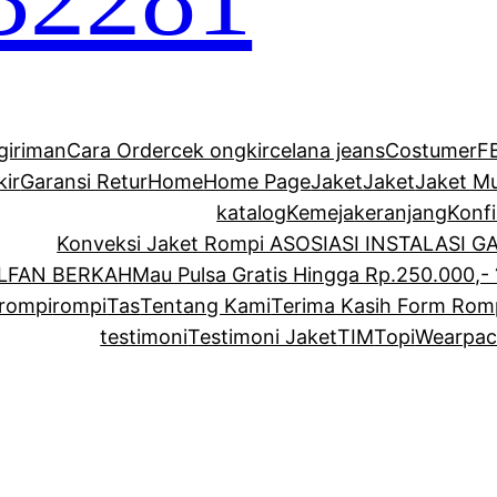
giriman
Cara Order
cek ongkir
celana jeans
Costumer
F
kir
Garansi Retur
Home
Home Page
Jaket
Jaket
Jaket M
katalog
Kemeja
keranjang
Konf
Konveksi Jaket Rompi ASOSIASI INSTALASI 
ALFAN BERKAH
Mau Pulsa Gratis Hingga Rp.250.000,- 
rompi
rompi
Tas
Tentang Kami
Terima Kasih Form Rom
testimoni
Testimoni Jaket
TIM
Topi
Wearpac