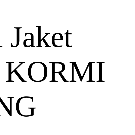
 Jaket
a KORMI
NG