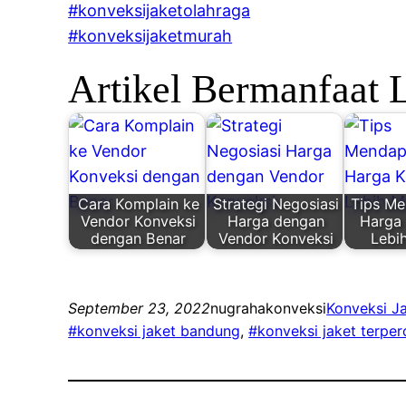
#konveksijaketolahraga
#konveksijaketmurah
Artikel Bermanfaat 
Cara Komplain ke
Strategi Negosiasi
Tips M
Vendor Konveksi
Harga dengan
Harga
dengan Benar
Vendor Konveksi
Lebi
September 23, 2022
nugrahakonveksi
Konveksi J
#konveksi jaket bandung
, 
#konveksi jaket terpe