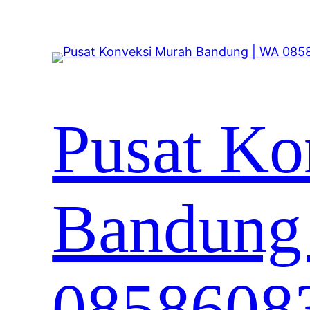
Lewati
ke
konten
Pusat Ko
Bandung
0858608