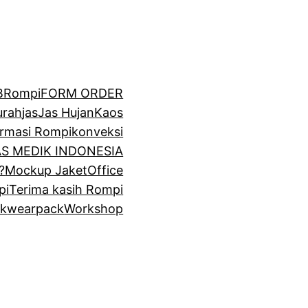
BRompi
FORM ORDER
urah
jas
Jas Hujan
Kaos
irmasi Rompi
konveksi
GAS MEDIK INDONESIA
?
Mockup Jaket
Office
pi
Terima kasih Rompi
k
wearpack
Workshop