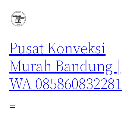
Lewati
ke
konten
Pusat Konveksi
Murah Bandung |
WA 085860832281