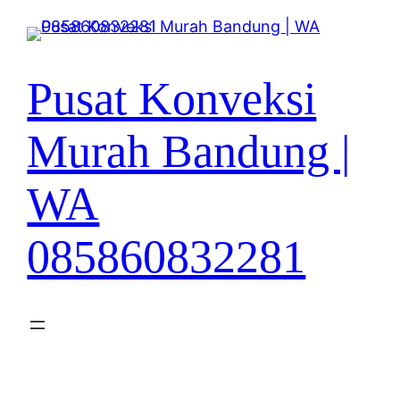
Lewati
ke
konten
Pusat Konveksi
Murah Bandung |
WA
085860832281