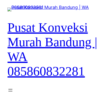
Lewati
ke
konten
Pusat Konveksi
Murah Bandung |
WA
085860832281