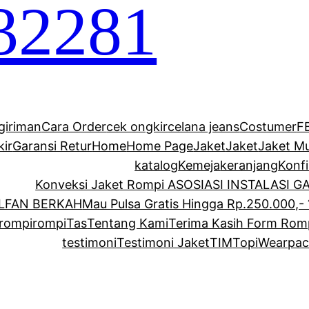
32281
giriman
Cara Order
cek ongkir
celana jeans
Costumer
F
kir
Garansi Retur
Home
Home Page
Jaket
Jaket
Jaket M
katalog
Kemeja
keranjang
Konf
Konveksi Jaket Rompi ASOSIASI INSTALASI 
ALFAN BERKAH
Mau Pulsa Gratis Hingga Rp.250.000,- 
rompi
rompi
Tas
Tentang Kami
Terima Kasih Form Rom
testimoni
Testimoni Jaket
TIM
Topi
Wearpac