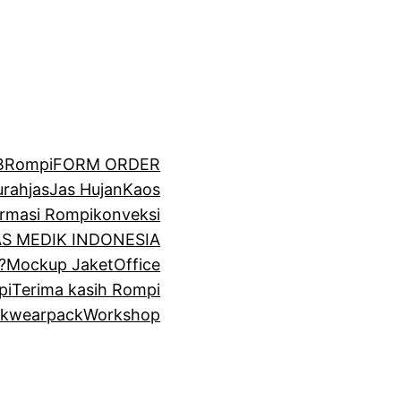
BRompi
FORM ORDER
urah
jas
Jas Hujan
Kaos
irmasi Rompi
konveksi
GAS MEDIK INDONESIA
?
Mockup Jaket
Office
pi
Terima kasih Rompi
k
wearpack
Workshop