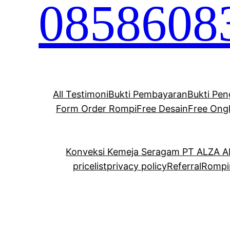
0858608
All Testimoni
Bukti Pembayaran
Bukti Pen
Form Order Rompi
Free Desain
Free Ong
Konveksi Kemeja Seragam PT ALZA 
pricelist
privacy policy
Referral
Rompi