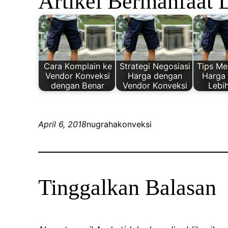
Artikel Bermanfaat 
Cara Komplain ke
Strategi Negosiasi
Tips M
Vendor Konveksi
Harga dengan
Harga
dengan Benar
Vendor Konveksi
Lebi
April 6, 2018
nugrahakonveksi
Tinggalkan Balasan