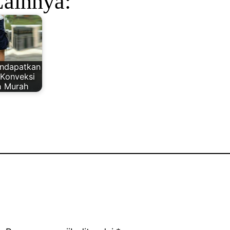
Lainnya:
endapatkan
 Konveksi
h Murah