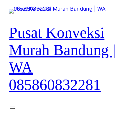
Lewati
ke
konten
Pusat Konveksi
Murah Bandung |
WA
085860832281