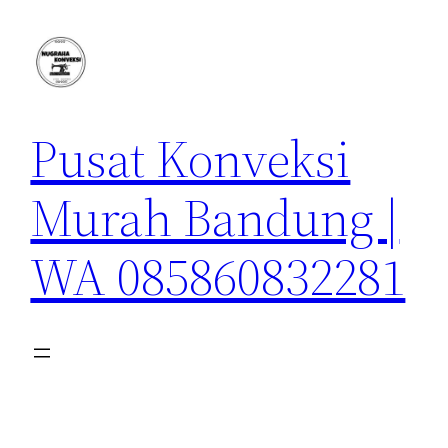
Lewati
ke
konten
Pusat Konveksi
Murah Bandung |
WA 085860832281