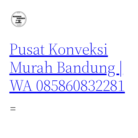
Lewati
ke
konten
Pusat Konveksi
Murah Bandung |
WA 085860832281