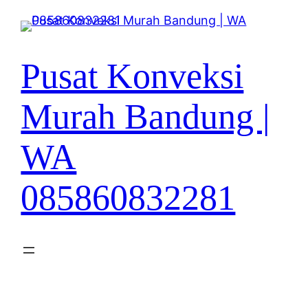
Lewati
ke
konten
Pusat Konveksi
Murah Bandung |
WA
085860832281