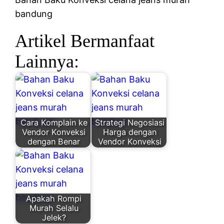
bandung
Artikel Bermanfaat
Lainnya:
Cara Komplain ke
Strategi Negosiasi
Vendor Konveksi
Harga dengan
dengan Benar
Vendor Konveksi
Apakah Rompi
Murah Selalu
Jelek?