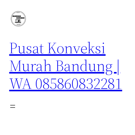
Lewati
ke
konten
Pusat Konveksi
Murah Bandung |
WA 085860832281