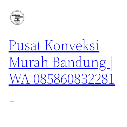
Lewati
ke
konten
Pusat Konveksi
Murah Bandung |
WA 085860832281