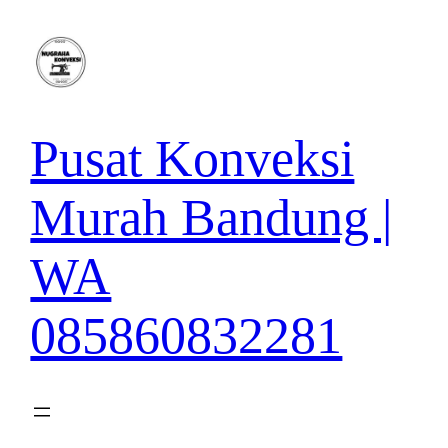
Lewati
ke
konten
Pusat Konveksi
Murah Bandung |
WA
085860832281