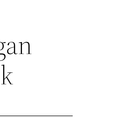
gan
ok