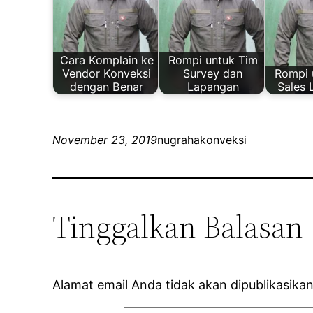
Cara Komplain ke
Rompi untuk Tim
Vendor Konveksi
Survey dan
Rompi 
dengan Benar
Lapangan
Sales
November 23, 2019
nugrahakonveksi
Tinggalkan Balasan
Alamat email Anda tidak akan dipublikasikan