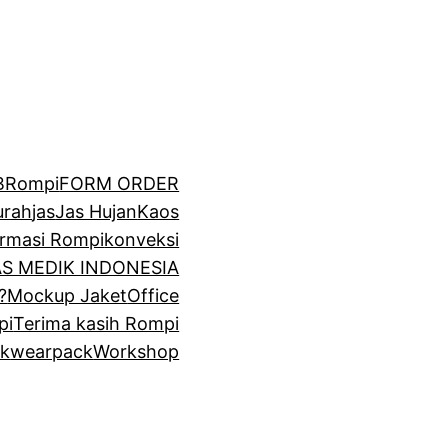
BRompi
FORM ORDER
urah
jas
Jas Hujan
Kaos
irmasi Rompi
konveksi
GAS MEDIK INDONESIA
?
Mockup Jaket
Office
pi
Terima kasih Rompi
k
wearpack
Workshop