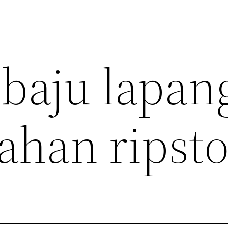
 baju lapan
bahan ripst