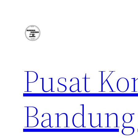
Lewati
ke
konten
Pusat Ko
Bandung