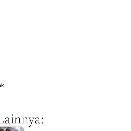
ok
Lainnya: