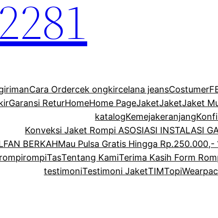
2281
giriman
Cara Order
cek ongkir
celana jeans
Costumer
F
kir
Garansi Retur
Home
Home Page
Jaket
Jaket
Jaket M
katalog
Kemeja
keranjang
Konf
Konveksi Jaket Rompi ASOSIASI INSTALASI 
ALFAN BERKAH
Mau Pulsa Gratis Hingga Rp.250.000,- 
rompi
rompi
Tas
Tentang Kami
Terima Kasih Form Rom
testimoni
Testimoni Jaket
TIM
Topi
Wearpac