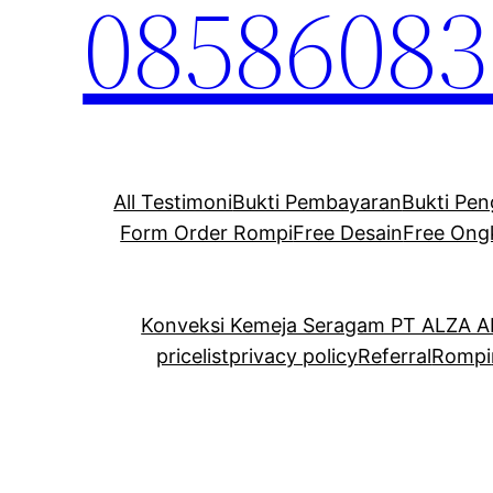
08586083
All Testimoni
Bukti Pembayaran
Bukti Pen
Form Order Rompi
Free Desain
Free Ong
Konveksi Kemeja Seragam PT ALZA 
pricelist
privacy policy
Referral
Rompi