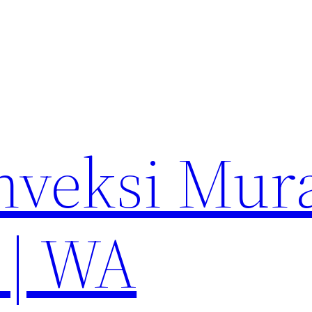
nveksi Mur
 | WA