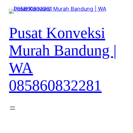
Lewati
ke
konten
Pusat Konveksi
Murah Bandung |
WA
085860832281