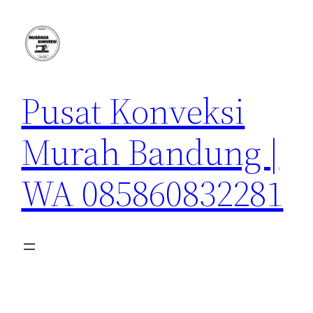
Lewati
ke
konten
Pusat Konveksi
Murah Bandung |
WA 085860832281