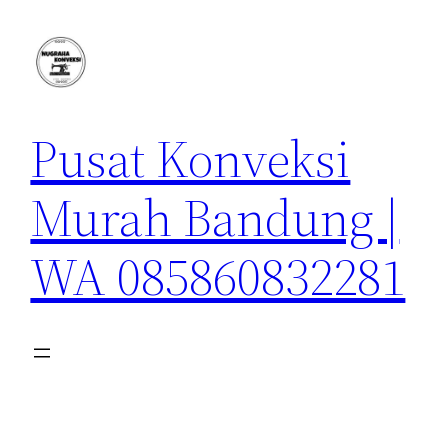
Lewati
ke
konten
Pusat Konveksi
Murah Bandung |
WA 085860832281