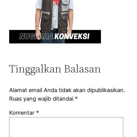
Tinggalkan Balasan
Alamat email Anda tidak akan dipublikasikan.
Ruas yang wajib ditandai
*
Komentar
*