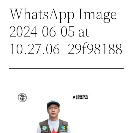
WhatsApp Image
2024-06-05 at
10.27.06_29f98188