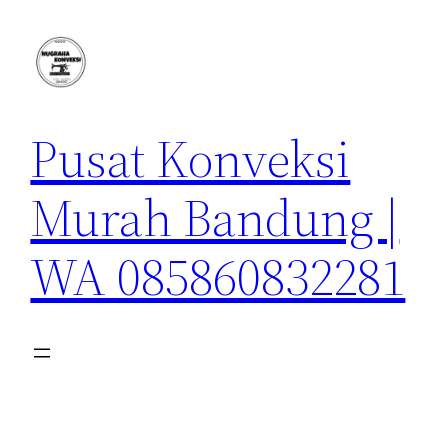
Lewati
ke
konten
Pusat Konveksi
Murah Bandung |
WA 085860832281