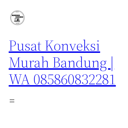
Lewati
ke
konten
Pusat Konveksi
Murah Bandung |
WA 085860832281