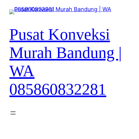
Lewati
ke
konten
Pusat Konveksi
Murah Bandung |
WA
085860832281