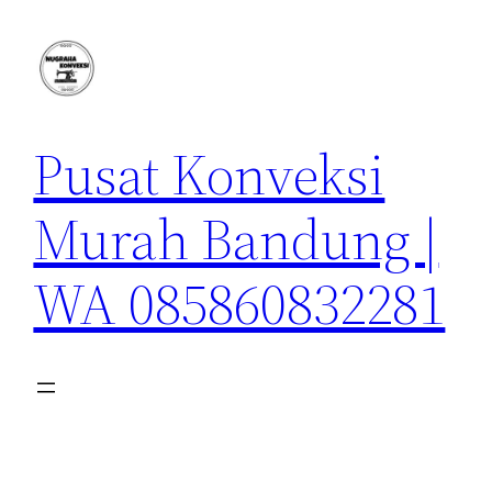
Lewati
ke
konten
Pusat Konveksi
Murah Bandung |
WA 085860832281