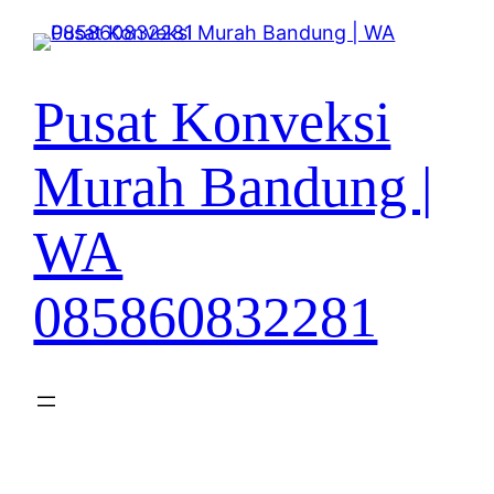
Lewati
ke
konten
Pusat Konveksi
Murah Bandung |
WA
085860832281